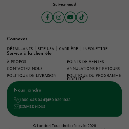
doc=reflux_gastro_oesophagien_pm
Suivez-nous!
https://www.ncbi.nlm.nih.gov/pmc/articles/PMC49916
https://www.ncbi.nlm.nih.gov/pmc/articles/PMC4254
http://gut.bmj.com/content/early/2015/12/09/gutjnl-
2015-310376/
Connexes
DÉTAILLANTS
SITE USA
CARRIÈRE
INFOLETTRE
Service à la clientèle
À PROPOS
POINTS DE VENTES
CONTACTEZ-NOUS
ANNULATIONS ET RETOURS
POLITIQUE DE LIVRAISON
POLITIQUE DU PROGRAMME
FIDÉLITÉ
Nous joindre
1 800.445.0441
450.929.1933
ÉCRIVEZ-NOUS
© Landart Tous droits réservés 2026