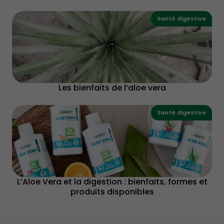
bleue.
Santé digestive
Bien se soigner
, Éditions Carnets de santé.
Le guide des vitamines et suppléments
, Éditions
Modus Vivendi.
http://www.canalvie.com/sante-
beaute/sante/index-des-maladies/brulure-d-
Les bienfaits de l’aloe vera
estomac-1.1201529
https://sante.canoe.ca/channel/sante-
Santé digestive
digestive/brulures-destomac-et-
indigestion/les-symptomes-des-brulures-
destomac
https://sante.canoe.ca/condition/getcondition/rgo-
reflux-gastro-sophagien
L’Aloe Vera et la digestion : bienfaits, formes et
https://www.journaldemontreal.com/2016/02/14/8-
produits disponibles
astuces-contre-les-reflux-gastriques
https://www.passeportsante.net/fr/Maux/Problemes/