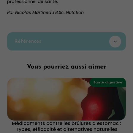
professionnel de santé.
Par Nicolas Martineau B.Sc. Nutrition
Références
Les médecines de la nature
, Éditions Reader’s
Digest.
Vous pourriez aussi aimer
Aliments santé et aliments danger
, Éditions
Reader’s Digest.
Santé digestive
La pharmacie verte
, Éditions Modus Santé,
Symptômes, causes et guérison
, Éditions Modus
Santé.
Guide pratique de la phytothérapie
, Éditions HM.
Médicaments contre les brûlures d’estomac :
Les extraits d’herbes
, Éditions La Bécassine
Types, efficacité et alternatives naturelles