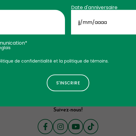
Date d'anniversaire
JJ
slash
MM
slash
AAAA
unication*
glais
$
Alove
20
99
litique de confidentialité et la politique de témoins.
Lubrifiant - Sans Fragrance
R AU PANIER
Santé sexuelle
AJOUTER 
Suivez-nous!