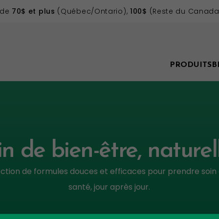
 de
70$ et plus
(Québec/Ontario),
100$
(Reste du Canada)
PRODUITS
B
in de bien-être, nature
ction de formules douces et efficaces pour prendre soin
santé, jour après jour.