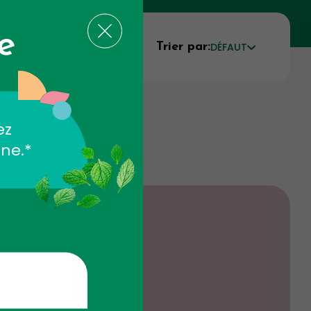
re
Trier par:
DÉFAUT
ez
gne.*