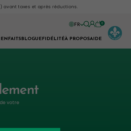
 avant taxes et après réductions.
0
FR
EN
IENFAITS
BLOGUE
FIDÉLITÉ
À PROPOS
AIDE
FR
llement
 de votre