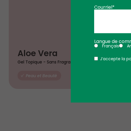
Courriel*
Langue de comm
Français
An
$
Aloe Vera
20
99
Politique
J’accepte la po
Gel Topique - Sans Fragrance
Peau et Beauté
AJOUTE