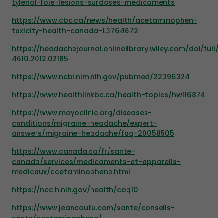
tylenol-foie-lesions-surdoses-medicaments
https://www.cbc.ca/news/health/acetaminophen-
toxicity-health-canada-1.3764672
https://headachejournal.onlinelibrary.wiley.com/doi/full/1
4610.2012.02185
https://www.ncbi.nlm.nih.gov/pubmed/22096324
https://www.healthlinkbc.ca/health-topics/hw116874
https://www.mayoclinic.org/diseases-
conditions/migraine-headache/expert-
answers/migraine-headache/faq-20058505
https://www.canada.ca/fr/sante-
canada/services/medicaments-et-appareils-
medicaux/acetaminophene.html
https://nccih.nih.gov/health/coq10
https://www.jeancoutu.com/sante/conseils-