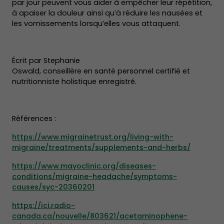
par jour peuvent vous aider à empêcher leur répétition,
à apaiser la douleur ainsi qu’à réduire les nausées et
les vomissements lorsqu’elles vous attaquent.
Écrit par Stephanie
Oswald, conseillère en santé personnel certifié et
nutritionniste holistique enregistré.
Références :
https://www.migrainetrust.org/living-with-
migraine/treatments/supplements-and-herbs/
https://www.mayoclinic.org/diseases-
conditions/migraine-headache/symptoms-
causes/syc-20360201
https://ici.radio-
canada.ca/nouvelle/803621/acetaminophene-