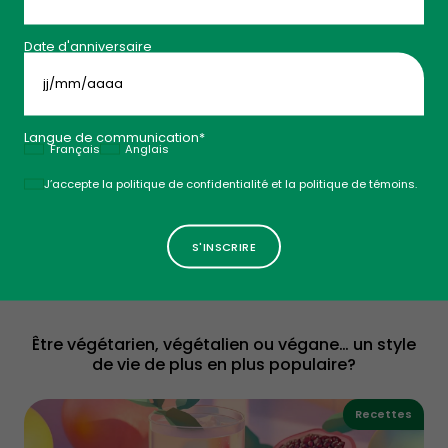
Mieux-être
Date d'anniversaire
JJ
slash
MM
slash
AAAA
Langue de communication*
Français
Anglais
Acheter localement: Un geste responsable
Politique
J’accepte la politique de confidentialité et la politique de témoins.
Mieux-être
Être végétarien, végétalien ou végane… un style
de vie de plus en plus populaire?
Recettes