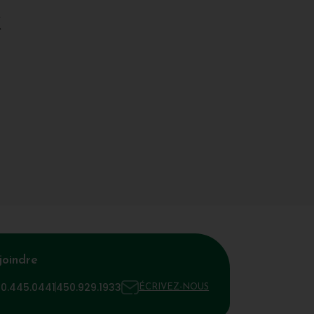
x
joindre
00.445.0441
450.929.1933
ÉCRIVEZ-NOUS