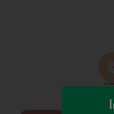
VITA
I