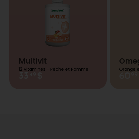
Multivit
Omeg
12 Vitamines - Pêche et Pomme
Orange 
$
33
60
49
99