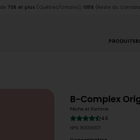
 de
70$ et plus
(Québec/Ontario),
100$
(Reste du Canada)
PRODUITS
B
B-Complex Orig
Pêche et Pomme
4.5
NPN: 80005671