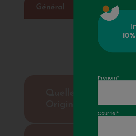
Général
Bénéfices
I
10%
Prénom*
Quelle est la différe
Original, Énergie et
Courriel*