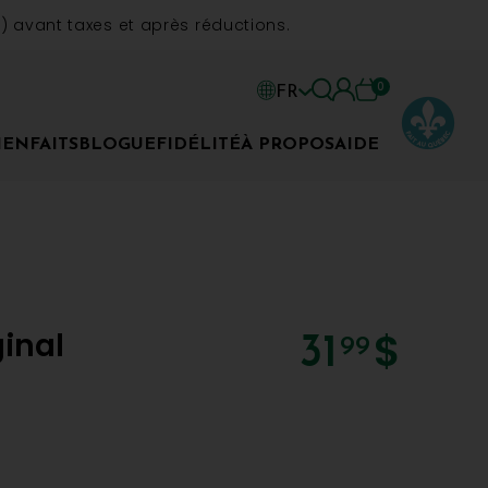
 avant taxes et après réductions.
0
FR
EN
IENFAITS
BLOGUE
FIDÉLITÉ
À PROPOS
AIDE
FR
$
inal
31
99