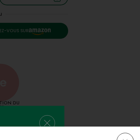
u
EZ-VOUS SUR
TION DU
ER
re