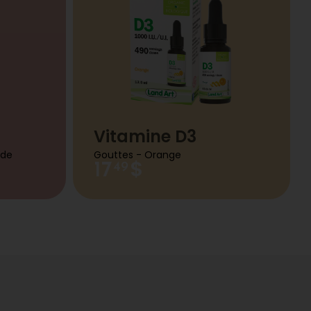
Vitamine D3
ade
Gouttes - Orange
$
17
49