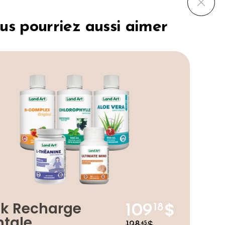
vis
us pourriez aussi aimer
ez
gne.*
 B-Complex :
$
k Recharge
109
18
tale
$
128
45