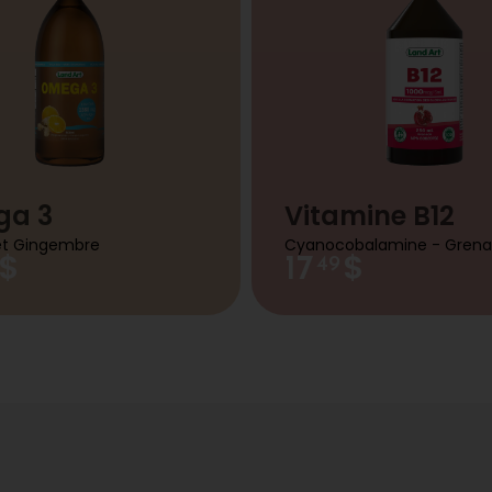
a 3
Vitamine B12
et Gingembre
Cyanocobalamine - Gren
$
$
17
49