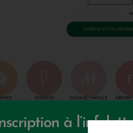
o
ACHETEZ ET/OU ABONN
MINES
ÉNERGIE
DOSAGE FAMILLE
ABSORP
F
nscription à l’infolett