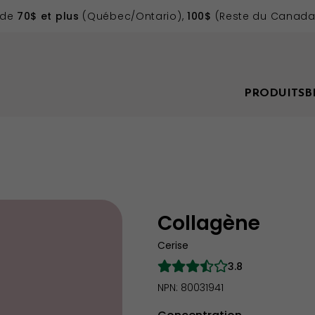
 de
70$ et plus
(Québec/Ontario),
100$
(Reste du Canada)
PRODUITS
B
Collagène
Cerise
3.8
NPN: 80031941