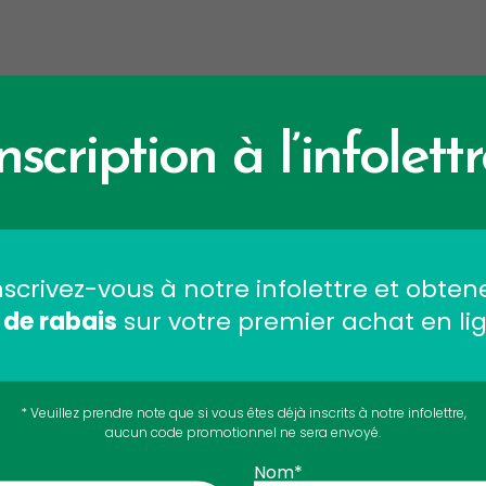
F.A.Q.
nscription à l’infolett
ence entre le Collagène et le Co
nscrivez-vous à notre infolettre et obten
 de rabais
sur votre premier achat en li
x formules réside dans leur vocation : le Collagène est une
* Veuillez prendre note que si vous êtes déjà inscrits à notre infolettre,
lagène?
aucun code promotionnel ne sera envoyé.
 thérapeutique. Le Collagène vise à revitaliser la peau, à 
Nom*
s articulations. Enrichi d’agents anti-inflammatoires natur