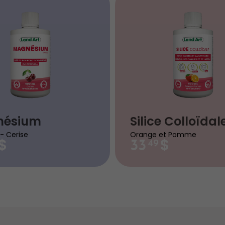
nésium
Silice Colloïdal
- Cerise
Orange et Pomme
$
$
33
49