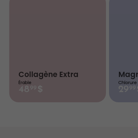
Collagène Extra
Mag
Érable
Chlorure 
$
48
29
99
99