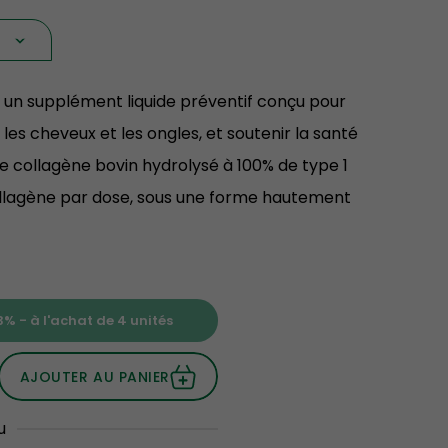
t un supplément liquide préventif conçu pour
 les cheveux et les ongles, et soutenir la santé
de collagène bovin hydrolysé à 100% de type 1
collagène par dose, sous une forme hautement
% - à l'achat de 4 unités
AJOUTER AU PANIER
u