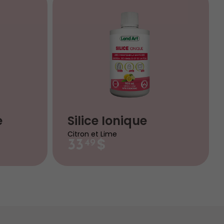
e
Silice Ionique
Citron et Lime
$
33
49