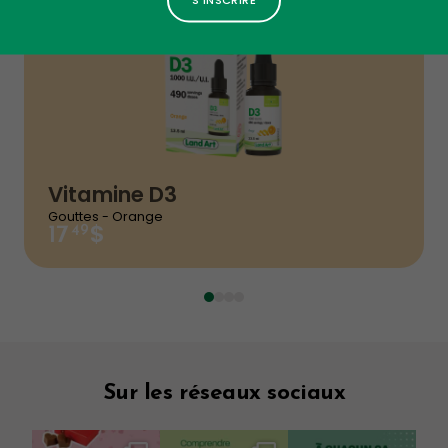
sans ingrédients d’origine animale
Idéale pour les personnes adoptant un mode
de vie végétalien ou soucieux de
l’environnement
Convient à un usage quotidien pour favoriser
l’absorption du calcium et sa fixation aux os,
tout en renforçant le système immunitaire
Vitamine D3
Gouttes - Orange
$
49
17
Sur les réseaux sociaux