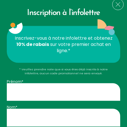
BESOINS
PROMOTIONS
Inscription à l’infolettre
ANIMAUX
PUBLIC CIBLES
Inscrivez-vous à notre infolettre et obtenez
DÉFAUT
Trier par:
10% de rabais
sur votre premier achat en
ligne.*
Résultat : 73 produits
* Veuillez prendre note que si vous êtes déjà inscrits à notre
Suppléments
infolettre, aucun code promotionnel ne sera envoyé.
Prénom*
Nom*