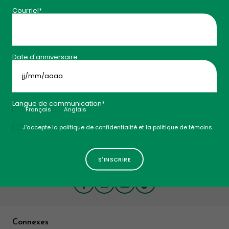
Courriel*
ChlOralfa
Date d'anniversaire
Rince-Bouche - Cannelle
$
11
49
JJ
slash
MM
AJOUTER AU
Hygiène buccale
slash
AAAA
Langue de communication*
Français
Anglais
Politique
J’accepte la politique de confidentialité et la politique de témoins.
1
…
4
5
6
7
Suivez-nous!
Connexes