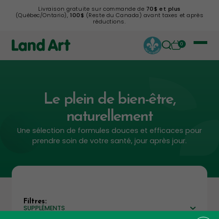
Livraison gratuite sur commande de
70$ et plus
(Québec/Ontario),
100$
(Reste du Canada) avant taxes et après
réductions.
0
Le plein de bien-être,
naturellement
Une sélection de formules douces et efficaces pour
prendre soin de votre santé, jour après jour.
Filtres:
SUPPLÉMENTS