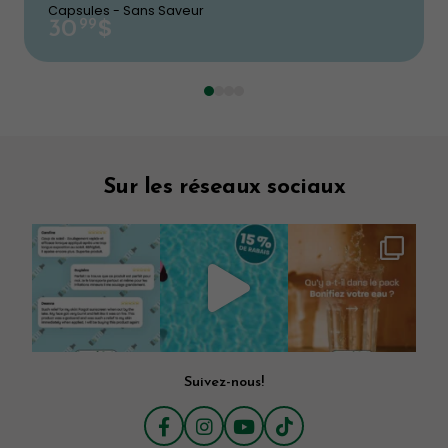
Capsules - Sans Saveur
$
99
30
Sur les réseaux sociaux
Suivez-nous!