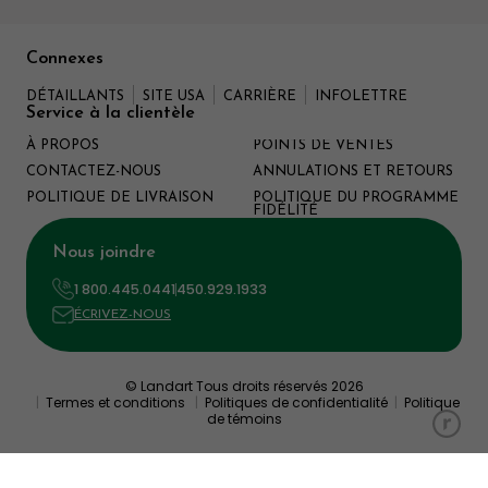
Connexes
DÉTAILLANTS
SITE USA
CARRIÈRE
INFOLETTRE
Service à la clientèle
À PROPOS
POINTS DE VENTES
CONTACTEZ-NOUS
ANNULATIONS ET RETOURS
POLITIQUE DE LIVRAISON
POLITIQUE DU PROGRAMME
FIDÉLITÉ
Nous joindre
1 800.445.0441
450.929.1933
ÉCRIVEZ-NOUS
© Landart Tous droits réservés 2026
|
Termes et conditions
|
Politiques de confidentialité
|
Politique
de témoins