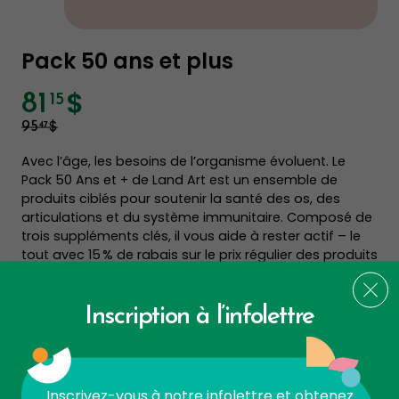
Pack 50 ans et plus
$
81
15
$
47
95
Avec l’âge, les besoins de l’organisme évoluent. Le
Pack 50 Ans et + de Land Art est un ensemble de
produits ciblés pour soutenir la santé des os, des
articulations et du système immunitaire. Composé de
trois suppléments clés, il vous aide à rester actif – le
tout avec 15 % de rabais sur le prix régulier des produits
individuels.
Lire plus...
Inscription à l’infolettre
-
+
Quantité
AJOUTER AU PANIER
Inscrivez-vous à notre infolettre et obtenez