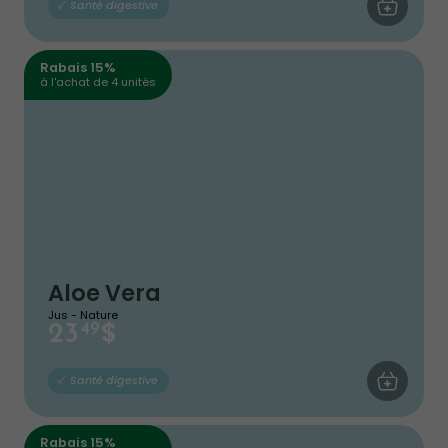
AJOUTER AU
Santé digestive
Rabais 15%
à l'achat de 4 unités
Aloe Vera
Jus - Nature
$
23
49
AJOUTER AU
Santé digestive
Rabais 15%