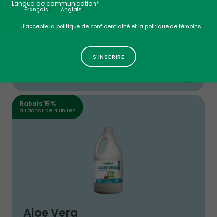
Langue de communication*
Français
Anglais
Politique
J’accepte la politique de confidentialité et la politique de témoins.
Aloe Vera
Gel Buvable - Nature
$
24
49
AJOUTER AU
Santé digestive
Rabais 15%
à l'achat de 4 unités
Aloe Vera