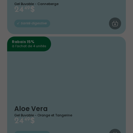
Gel Buvable - Canneberge
$
24
49
AJOUTER AU
Santé digestive
Rabais 15%
à l'achat de 4 unités
Aloe Vera
Gel Buvable - Orange et Tangerine
$
24
49