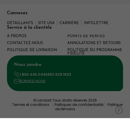
Connexes
DÉTAILLANTS
SITE USA
CARRIÈRE
INFOLETTRE
Service à la clientèle
À PROPOS
POINTS DE VENTES
CONTACTEZ-NOUS
ANNULATIONS ET RETOURS
POLITIQUE DE LIVRAISON
POLITIQUE DU PROGRAMME
FIDÉLITÉ
Nous joindre
1 800.445.0441
450.929.1933
ÉCRIVEZ-NOUS
© Landart Tous droits réservés 2026
|
Termes et conditions
|
Politiques de confidentialité
|
Politique
de témoins