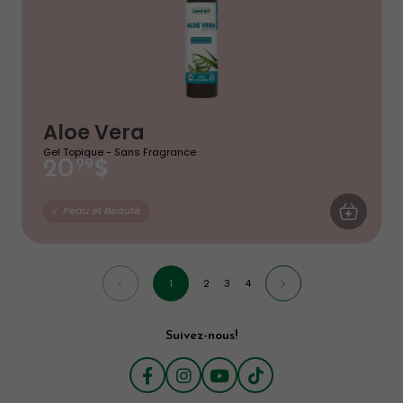
Aloe Vera
Gel Topique - Sans Fragrance
$
20
99
AJOUTER AU
Peau et Beauté
1
2
3
4
Suivez-nous!