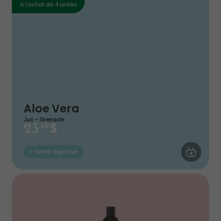
à l'achat de 4 unités
Aloe Vera
Jus - Grenade
$
23
49
AJOUTER AU
Santé digestive