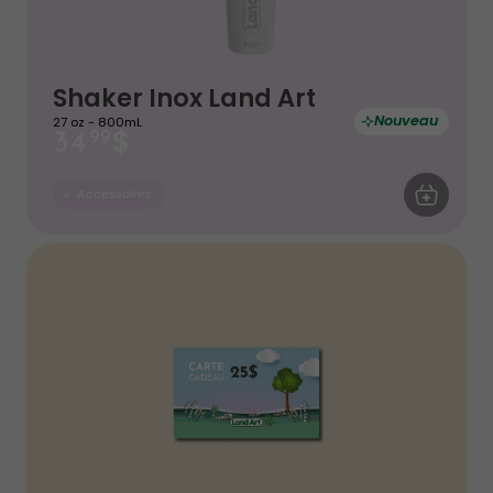
Shaker Inox Land Art
Nouveau
27 oz - 800mL
$
34
99
AJOUTER AU
Accessoires