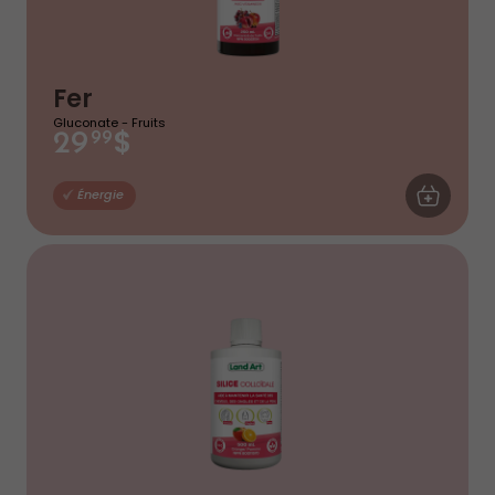
Fer
Gluconate - Fruits
$
29
99
AJOUTER AU
Énergie