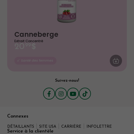
Canneberge
Extrait Concentré
$
20
99
AJOUTER AU
Santé des femmes
Suivez-nous!
Connexes
DÉTAILLANTS
SITE USA
CARRIÈRE
INFOLETTRE
Service à la clientèle