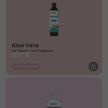
Aloe Vera
Gel Topique - Sans Fragrance
$
20
99
AJOUTER AU
Peau et Beauté