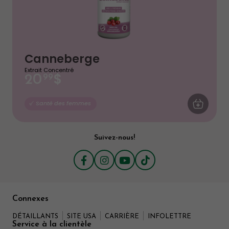
Canneberge
Extrait Concentré
$
20
99
AJOUTER AU
Santé des femmes
Suivez-nous!
Connexes
DÉTAILLANTS
SITE USA
CARRIÈRE
INFOLETTRE
Service à la clientèle