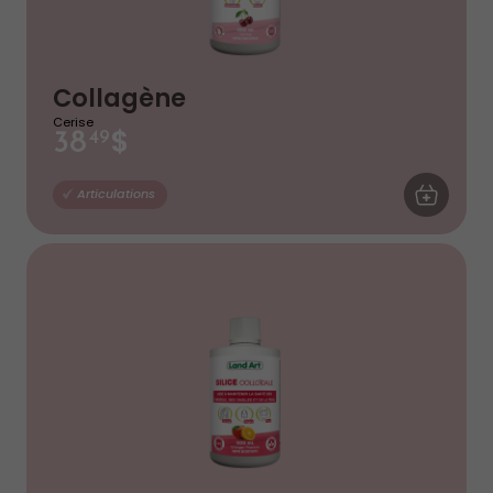
Collagène
Cerise
$
38
49
AJOUTER AU
Articulations