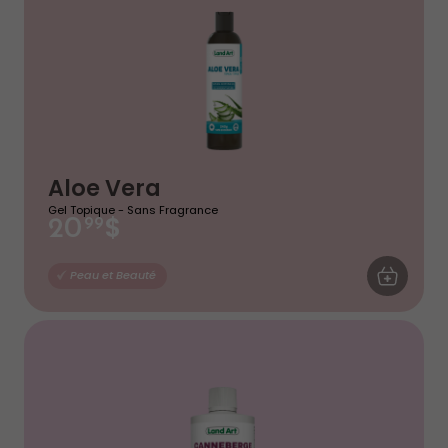
Aloe Vera
Gel Topique - Sans Fragrance
$
20
99
AJOUTER AU
Peau et Beauté