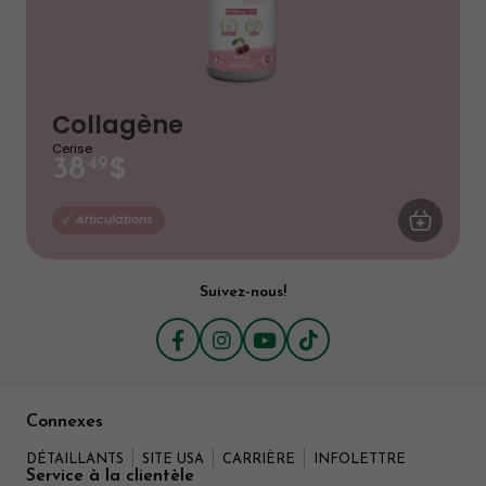
Collagène
Cerise
$
38
49
AJOUTER AU
Articulations
Suivez-nous!
Connexes
DÉTAILLANTS
SITE USA
CARRIÈRE
INFOLETTRE
Service à la clientèle