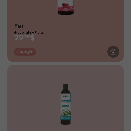
Fer
Gluconate - Fruits
$
29
99
AJOUTER AU
Énergie