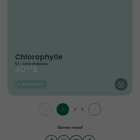
Chlorophylle
5X - Lime et Basilic
$
40
49
AJOUTER AU
Antioxydant
1
2
3
Suivez-nous!