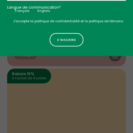
AAAA
Langue de communication*
Français
Anglais
Politique
J’accepte la politique de confidentialité et la politique de témoins.
Vitamine B12 Extra Forte
Méthylcobalamine - Cerise
$
30
99
AJOUTER AU
Énergie
Rabais 15%
à l'achat de 4 unités