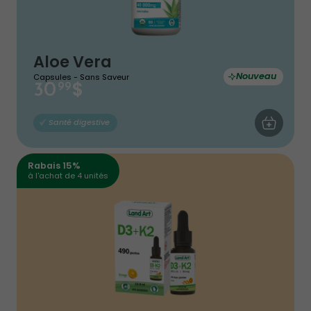
Aloe Vera
Nouveau
Capsules - Sans Saveur
$
30
99
AJOUTER AU
Santé digestive
Rabais 15%
à l'achat de 4 unités