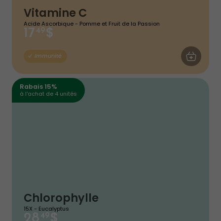
Vitamine C
Acide Ascorbique - Pomme et Fruit de la Passion
$
17
49
AJOUTER AU
Immunité
Rabais 15%
à l'achat de 4 unités
Chlorophylle
15X - Eucalyptus
$
28
49