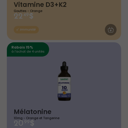
Vitamine D3+K2
Gouttes - Orange
$
22
49
AJOUTER AU
Immunité
Rabais 15%
à l'achat de 4 unités
Mélatonine
10mg - Orange et Tangerine
$
20
99