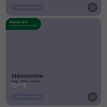
AJOUTER AU
Stress et sommeil
Rabais 15%
à l'achat de 4 unités
Mélatonine
3mg - 50mL - Vanille
$
12
99
AJOUTER AU
Stress et sommeil