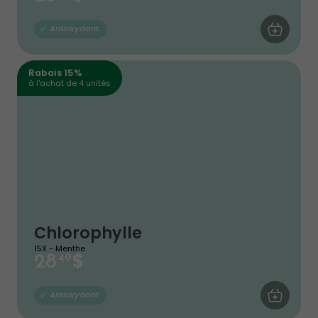
AJOUTER AU
Antioxydant
Rabais 15%
à l'achat de 4 unités
Chlorophylle
15X - Menthe
$
28
49
AJOUTER AU
Antioxydant