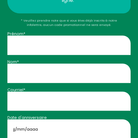
ligne.*
* Veuillez prendre note que si vous êtes déjà inscrits à notre
infolettre, aucun code promotionnel ne sera envoyé.
Prénom*
Vitamine B12
Cyanocobalamine - Grenade
Nom*
$
17
49
AJOUTER AU
Énergie
Courriel*
Rabais 15%
à l'achat de 4 unités
Date d'anniversaire
JJ
slash
MM
slash