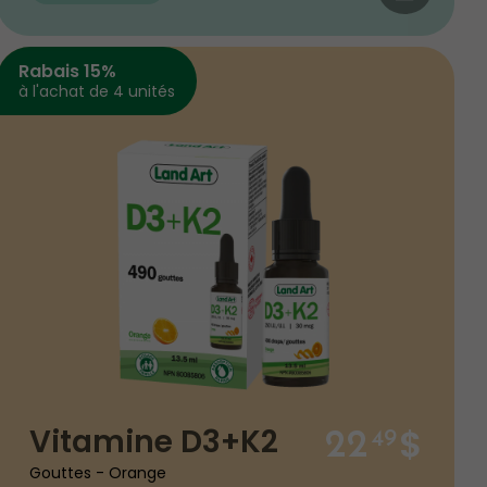
Rabais 15%
à l'achat de 4 unités
$
Vitamine D3+K2
22
49
Gouttes - Orange