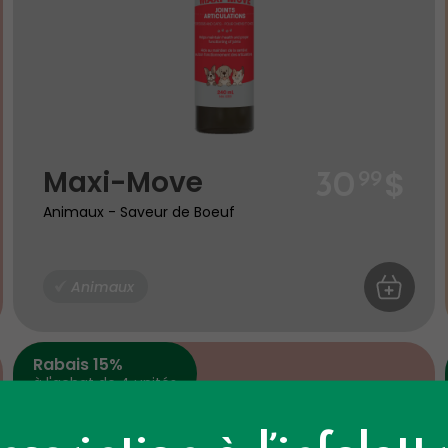
$
Maxi-Move
30
99
Animaux - Saveur de Boeuf
R AU PANIER
Animaux
AJOUTER 
Rabais 15%
à l'achat de 4 unités