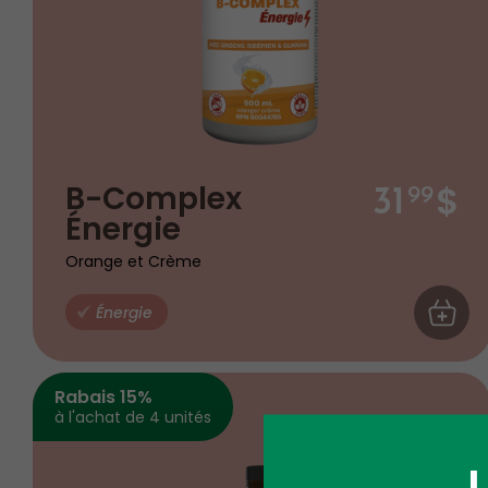
$
B-Complex
31
99
Énergie
Orange et Crème
Énergie
AJOUTE
Rabais 15%
à l'achat de 4 unités