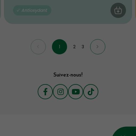
R AU PANIER
Antioxydant
AJOUTER 
1
2
3
Suivez-nous!