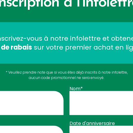
nscription à l’infolett
nscrivez-vous à notre infolettre et obten
 de rabais
sur votre premier achat en li
* Veuillez prendre note que si vous êtes déjà inscrits à notre infolettre,
$
Vitamine B12
30
99
aucun code promotionnel ne sera envoyé.
Extra Forte
Nom*
Méthylcobalamine - Cerise
R AU PANIER
Énergie
AJOUTER 
Date d'anniversaire
Rabais 15%