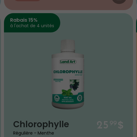
Rabais 15%
à l'achat de 4 unités
$
Chlorophylle
25
99
Régulière - Menthe