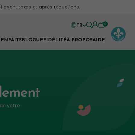
 avant taxes et après réductions.
0
FR
EN
IENFAITS
BLOGUE
FIDÉLITÉ
À PROPOS
AIDE
FR
llement
 de votre