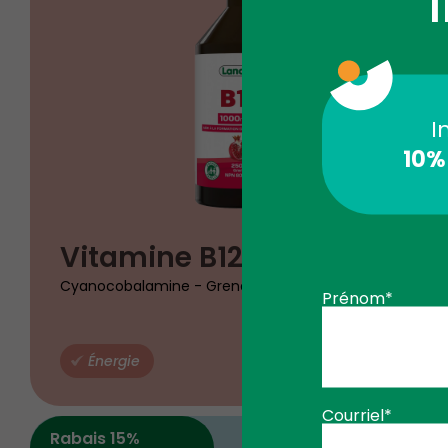
I
I
10%
$
Vitamine B12
17
49
Cyanocobalamine - Grenade
Prénom*
Énergie
AJOUTE
Courriel*
Rabais 15%