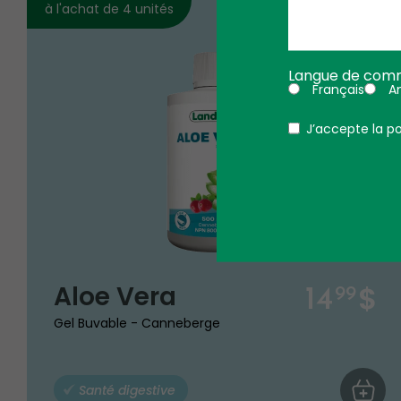
à l'achat de 4 unités
Langue de comm
Français
An
Politique
J’accepte la po
$
Aloe Vera
14
99
Gel Buvable - Canneberge
Santé digestive
AJOUTE