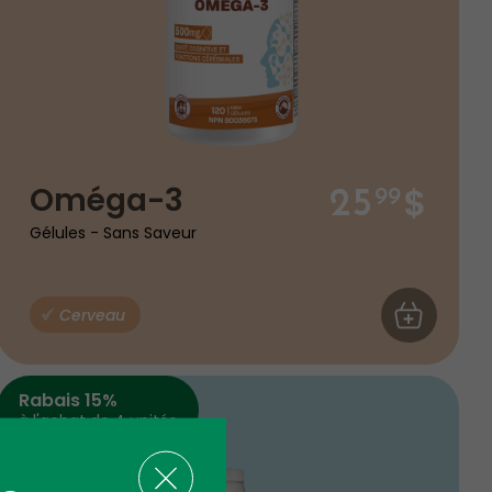
$
Oméga-3
25
99
Gélules - Sans Saveur
AU PANIER
Cerveau
AJOUTER AU
Rabais 15%
à l'achat de 4 unités