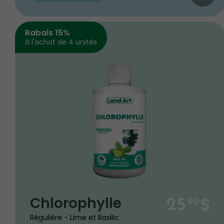
Rabais 15%
à l'achat de 4 unités
$
Chlorophylle
25
99
Régulière - Lime et Basilic